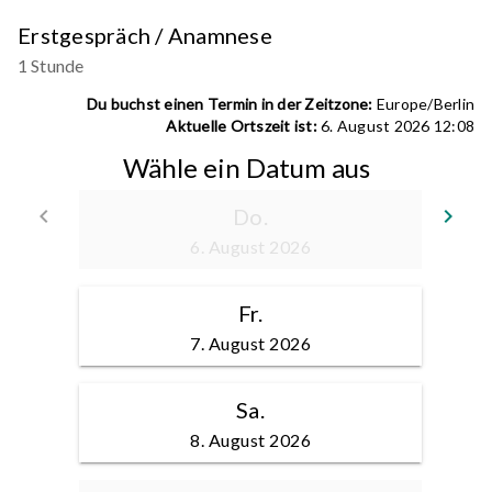
Erstgespräch / Anamnese
1 Stunde
Du buchst einen Termin in der Zeitzone:
Europe/Berlin
Aktuelle Ortszeit ist:
6. August 2026 12:08
Wähle ein Datum aus
keyboard_arrow_left
Do.
keyboard_arrow_right
Zurück
We
6. August 2026
Fr.
7. August 2026
Sa.
8. August 2026