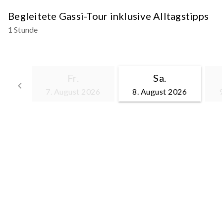
Begleitete Gassi-Tour inklusive Alltagstipps
1 Stunde
Fr.
Sa.
keyboard_arrow_left
7. August 2026
8. August 2026
Zurück